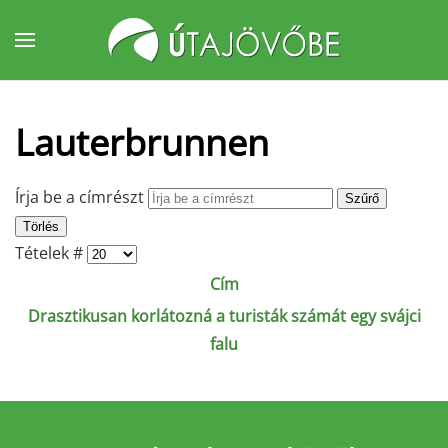
Fő tartalom átugrása
Lauterbrunnen
Írja be a címrészt
Szűrő
Törlés
Tételek #
Cím
Drasztikusan korlátozná a turisták számát egy svájci
falu