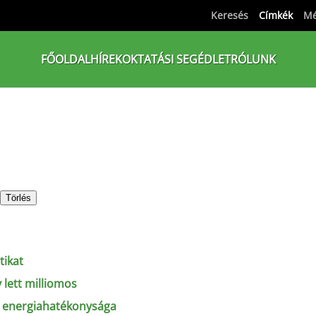
Keresés
Címkék
Mé
FŐOLDAL
HÍREK
OKTATÁSI SEGÉDLET
RÓLUNK
Törlés
tikat
 lett milliomos
-k energiahatékonysága