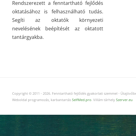
Rendszerezett a fenntartható fejlődés
oktatásához is felhasználható tudás.
Segíti az oktatók környezeti
nevelésének beépítését az oktatott
tantárgyakba.
Copyright © 2011
-
2026.
Fenntartható fejlődés gyakorlati szemmel - Útajövőbe
Weboldal programozás, karbantartás
SelfMed.pro
. Villám tárhely
Szerver.eu