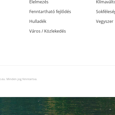
Élelmezés
Klímavált
Fenntartható fejlődés
Sokfélesé
Hulladék
Vegyszer
Város / Közlekedés
.eu. Minden jog fenntartva.