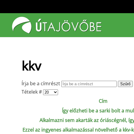
Fő tartalom átugrása
kkv
Írja be a címrészt
Szűrő
Tételek #
Cím
Így előzheti be a sarki bolt a mul
Alkalmazni sem akarták az óriáscégnél, így
Ezzel az ingyenes alkalmazással növelhető a kkv