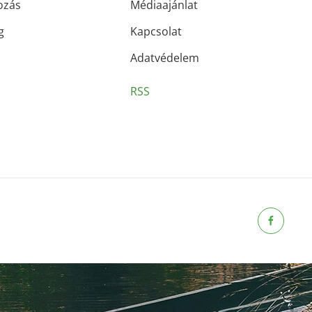
ozás
Médiaajánlat
g
Kapcsolat
Adatvédelem
RSS