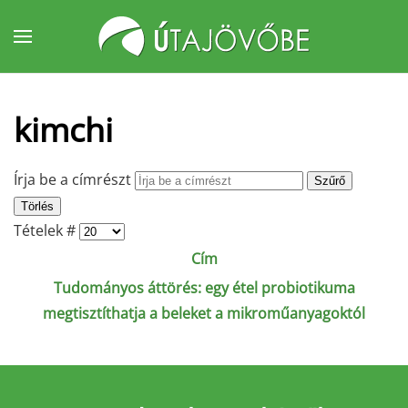
Fő tartalom átugrása
kimchi
Írja be a címrészt
Szűrő
Törlés
Tételek #
Cím
Tudományos áttörés: egy étel probiotikuma
megtisztíthatja a beleket a mikroműanyagoktól