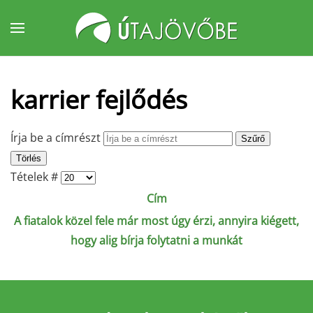
Fő tartalom átugrása
karrier fejlődés
Írja be a címrészt
Szűrő
Törlés
Tételek #
Cím
A fiatalok közel fele már most úgy érzi, annyira kiégett,
hogy alig bírja folytatni a munkát