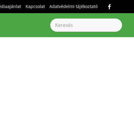
diaajánlat
Kapcsolat
Adatvédelmi tájékoztató