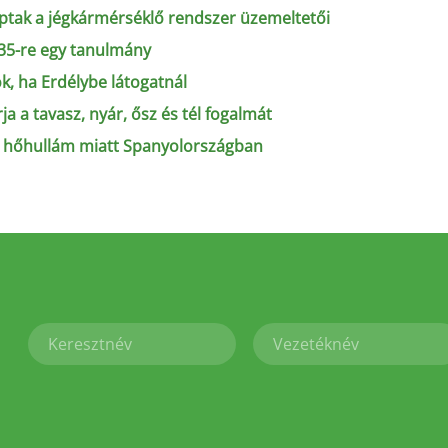
aptak a jégkármérséklő rendszer üzemeltetői
035-re egy tanulmány
k, ha Erdélybe látogatnál
ja a tavasz, nyár, ősz és tél fogalmát
i hőhullám miatt Spanyolországban