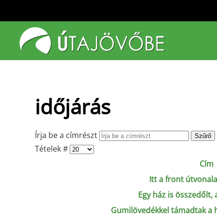
Fő tartalom átugrása
időjárás
Írja be a címrészt
Szűrő
Tételek #
Cím
Itt a front útvonal
Egy ház is összedőlt, 
Gumilövedékkel támadtak a 