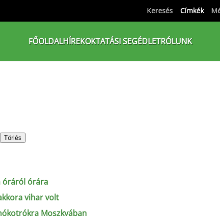
Keresés
Címkék
Mé
FŐOLDAL
HÍREK
OKTATÁSI SEGÉDLET
RÓLUNK
Törlés
a óráról órára
akkora vihar volt
hókotrókra Moszkvában