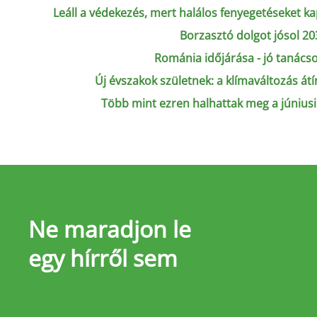
Leáll a védekezés, mert halálos fenyegetéseket k
Borzasztó dolgot jósol 2
Románia időjárása - jó tanácso
Új évszakok születnek: a klímaváltozás átír
Több mint ezren halhattak meg a június
Ne maradjon le
egy hírről sem