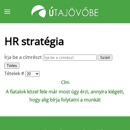
Fő tartalom átugrása
HR stratégia
Írja be a címrészt
Szűrő
Törlés
Tételek #
Cím
A fiatalok közel fele már most úgy érzi, annyira kiégett,
hogy alig bírja folytatni a munkát