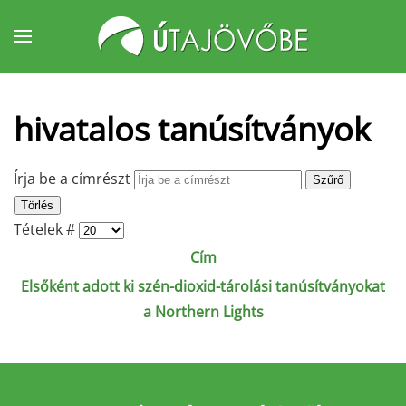
Fő tartalom átugrása
hivatalos tanúsítványok
Írja be a címrészt
Szűrő
Törlés
Tételek #
Cím
Elsőként adott ki szén-dioxid-tárolási tanúsítványokat
a Northern Lights