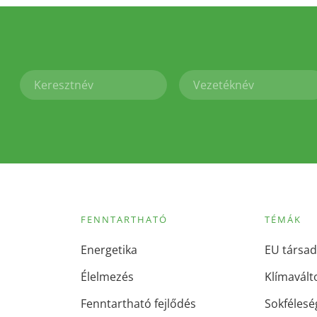
FENNTARTHATÓ
TÉMÁK
Energetika
EU társad
Élelmezés
Klímavált
Fenntartható fejlődés
Sokfélesé