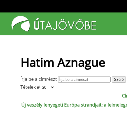
Fő tartalom átugrása
Hatim Aznague
Írja be a címrészt
Szűrő
Tételek #
C
Új veszély fenyegeti Európa strandjait: a felmel