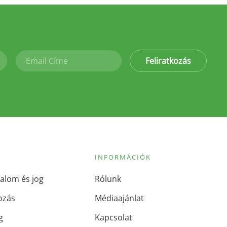
Feliratkozás
INFORMÁCIÓK
alom és jog
Rólunk
ozás
Médiaajánlat
g
Kapcsolat