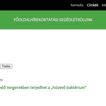
Keresés
Címkék
Mé
FŐOLDAL
HÍREK
OKTATÁSI SEGÉDLET
RÓLUNK
Törlés
ím
egedő tengerekben terjedhet a „húsevő baktérium”