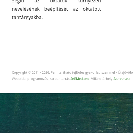
Segíti az oktatók környezeti
nevelésének beépítését az oktatott
tantárgyakba.
Copyright © 2011
-
2026.
Fenntartható fejlődés gyakorlati szemmel - Útajövőbe
Weboldal programozás, karbantartás
SelfMed.pro
. Villám tárhely
Szerver.eu