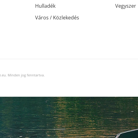
Hulladék
Vegyszer
Város / Közlekedés
.eu. Minden jog fenntartva.