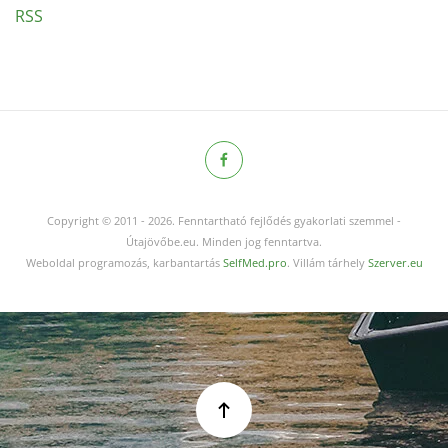
RSS
Copyright © 2011
-
2026.
Fenntartható fejlődés gyakorlati szemmel -
Útajövőbe.eu. Minden jog fenntartva.
Weboldal programozás, karbantartás
SelfMed.pro
. Villám tárhely
Szerver.eu