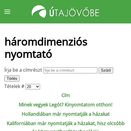
Fő tartalom átugrása
háromdimenziós
nyomtató
Írja be a címrészt
Szűrő
Törlés
Tételek #
Cím
Minek vegyek Legót? Kinyomtatom otthon!
Hollandiában már nyomtatják a házakat
Kaliforniában már nyomtatják a házakat, hisz olcsóbb