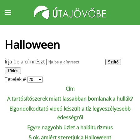
Fő tartalom átugrása
Halloween
Írja be a címrészt
Szűrő
Törlés
Tételek #
Cím
A tartósítószerek miatt lassabban bomlanak a hullák?
Elgondolkodtató videó készült a tíz legveszélyesebb
édességről
Egyre nagyobb üzlet a halálturizmus
5 ok, amiért szeretjük a Halloweent