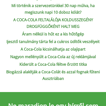
Mi történik a szervezetünkkel 30 nap múlva, ha
megiszunk napi 10 doboz kólát?
A COCA-COLA FELTALÁLÓJA KOLDUSSZEGÉNY
DROGFÜGGŐKÉNT HALT MEG
Áram nélkül is hűt ez a kis hűtőgép
Ijesztő tanulmány tárta fel a cukros üdítők veszélyeit
A Coca-Cola kicsinálhatja az olajipart
Nagyon mellényúlt a Coca-Cola az új reklámjával
Kiderült a Coca-Cola féltve őrzött titka
Biogázzá alakítják a Coca-Colát és azzal fognak fűteni
Ausztriában
Ne maradjon le
egy hírről sem