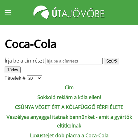
Fő tartalom átugrása
Coca-Cola
Írja be a címrészt
Szűrő
Törlés
Tételek #
Cím
Sokkoló reklám a kóla ellen!
CSÚNYA VÉGET ÉRT A KÓLAFÜGGŐ FÉRFI ÉLETE
Veszélyes anyaggal itatnak bennünket - amit a gyártók
eltitkolnak
Luxustejet dob piacra a Coca-Cola