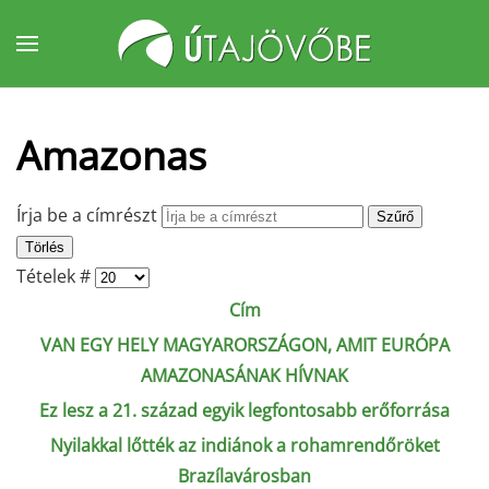
Fő tartalom átugrása
Amazonas
Írja be a címrészt
Szűrő
Törlés
Tételek #
Cím
VAN EGY HELY MAGYARORSZÁGON, AMIT EURÓPA
AMAZONASÁNAK HÍVNAK
Ez lesz a 21. század egyik legfontosabb erőforrása
Nyilakkal lőtték az indiánok a rohamrendőröket
Brazílavárosban