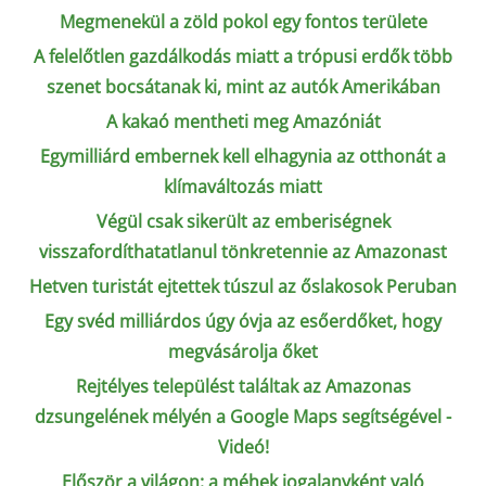
Megmenekül a zöld pokol egy fontos területe
A felelőtlen gazdálkodás miatt a trópusi erdők több
szenet bocsátanak ki, mint az autók Amerikában
A kakaó mentheti meg Amazóniát
Egymilliárd embernek kell elhagynia az otthonát a
klímaváltozás miatt
Végül csak sikerült az emberiségnek
visszafordíthatatlanul tönkretennie az Amazonast
Hetven turistát ejtettek túszul az őslakosok Peruban
Egy svéd milliárdos úgy óvja az esőerdőket, hogy
megvásárolja őket
Rejtélyes települést találtak az Amazonas
dzsungelének mélyén a Google Maps segítségével -
Videó!
Először a világon: a méhek jogalanyként való