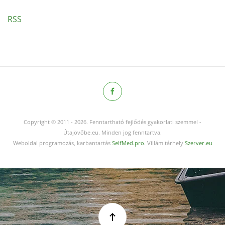
RSS
Copyright © 2011
-
2026.
Fenntartható fejlődés gyakorlati szemmel -
Útajövőbe.eu. Minden jog fenntartva.
Weboldal programozás, karbantartás
SelfMed.pro
. Villám tárhely
Szerver.eu