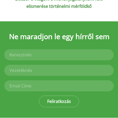
elismerése történelmi mérföldkő
Ne maradjon le
egy hírről sem
Feliratkozás