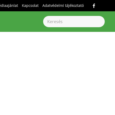
diaajánlat
Kapcsolat
Adatvédelmi tájékoztató