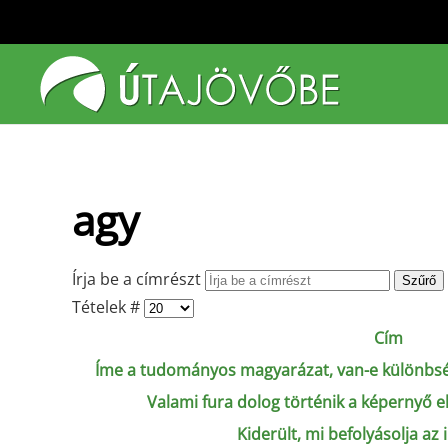
Fő tartalom átugrása
agy
Írja be a címrészt
Szűrő
Tételek #
Cím
Íme a tudományos magyarázat, van-e különbség 
Valami fura dolog történik a képernyő e
Kiderült, mi befolyásolja az i