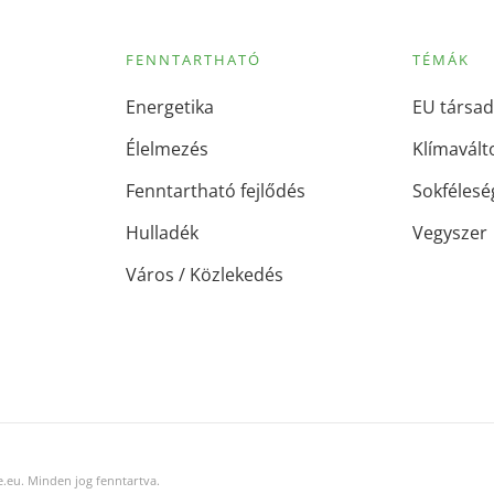
FENNTARTHATÓ
TÉMÁK
Energetika
EU társad
Élelmezés
Klímavált
Fenntartható fejlődés
Sokfélesé
Hulladék
Vegyszer
Város / Közlekedés
.eu. Minden jog fenntartva.