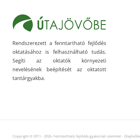
Rendszerezett a fenntartható fejlődés
oktatásához is felhasználható tudás.
Segíti az oktatók környezeti
nevelésének beépítését az oktatott
tantárgyakba.
Copyright © 2011
-
2026.
Fenntartható fejlődés gyakorlati szemmel - Útajövőbe