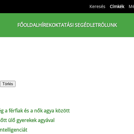
Keresés
Címkék
Mé
FŐOLDAL
HÍREK
OKTATÁSI SEGÉDLET
RÓLUNK
Törlés
a férfiak és a nők agya között
lőtt ülő gyerekek agyával
ntelligenciát