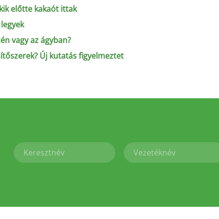
kik előtte kakaót ittak
 legyek
cén vagy az ágyban?
tőszerek? Új kutatás figyelmeztet