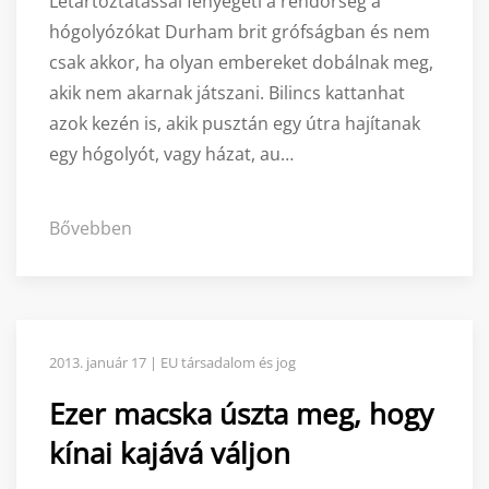
Letartóztatással fenyegeti a rendőrség a
hógolyózókat Durham brit grófságban és nem
csak akkor, ha olyan embereket dobálnak meg,
akik nem akarnak játszani. Bilincs kattanhat
azok kezén is, akik pusztán egy útra hajítanak
egy hógolyót, vagy házat, au…
Bővebben
2013. január 17 | EU társadalom és jog
Ezer macska úszta meg, hogy
kínai kajává váljon