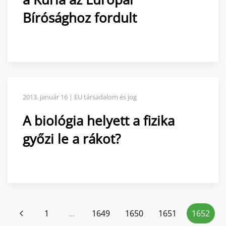
Bírósághoz fordult
2013. január 16 | EU társadalom és jog
A biológia helyett a fizika
győzi le a rákot?
1
…
1649
1650
1651
1652