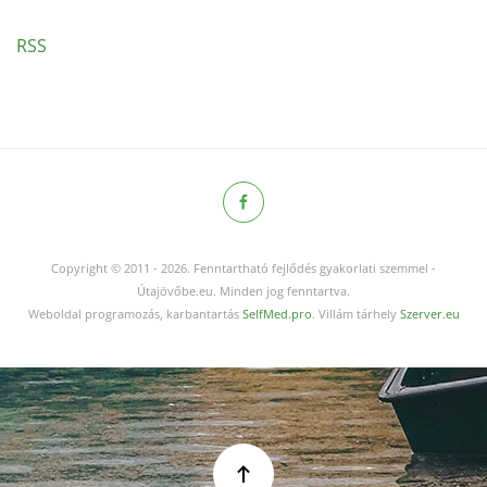
RSS
Copyright © 2011
-
2026.
Fenntartható fejlődés gyakorlati szemmel -
Útajövőbe.eu. Minden jog fenntartva.
Weboldal programozás, karbantartás
SelfMed.pro
. Villám tárhely
Szerver.eu