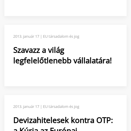
2013. január 17 | EU társadalom és jog
Szavazz a világ
legfelelőtlenebb vállalatára!
2013. január 17 | EU társadalom és jog
Devizahitelesek kontra OTP:
a Kúria az Európai