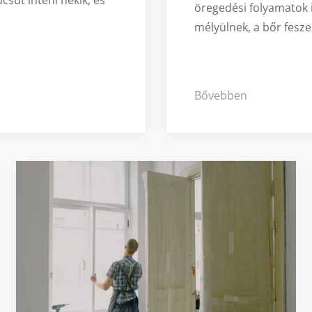
sút inteni nekik, és
öregedési folyamatok 
mélyülnek, a bőr fesz
Bővebben