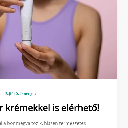
e |
Sajtóközlemények
r krémekkel is elérhető!
al a bőr megváltozik, hiszen természetes