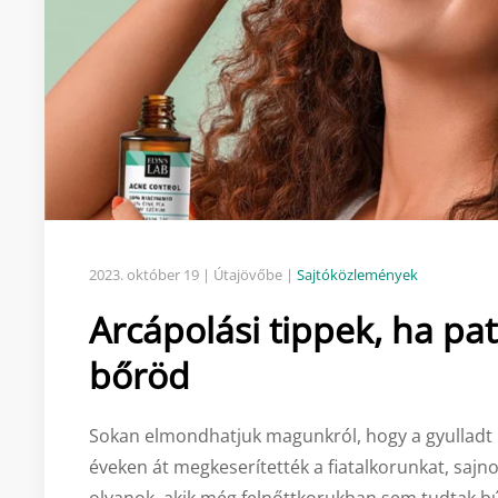
2023. október 19
| Útajövőbe |
Sajtóközlemények
Arcápolási tippek, ha pa
bőröd
Sokan elmondhatjuk magunkról, hogy a gyulladt
éveken át megkeserítették a fiatalkorunkat, saj