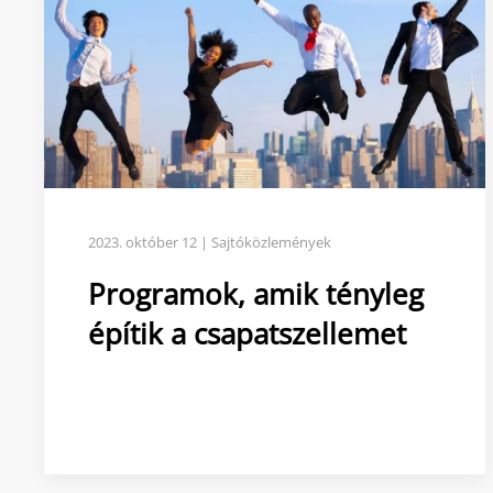
2023. október 12 | Sajtóközlemények
Programok, amik tényleg
építik a csapatszellemet