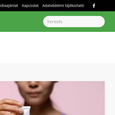
diaajánlat
Kapcsolat
Adatvédelmi tájékoztató