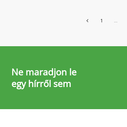
1
…
Ne maradjon le
egy hírről sem