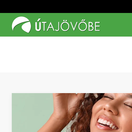
Fő tartalom átugrása