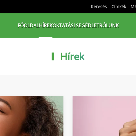
Keresés
Címkék
Mé
FŐOLDAL
HÍREK
OKTATÁSI SEGÉDLET
RÓLUNK
Hírek