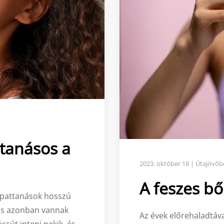
ttanásos a
2023. október 18
| Útajövőb
A feszes bő
 pattanások hosszú
nos azonban vannak
Az évek előrehaladtáv