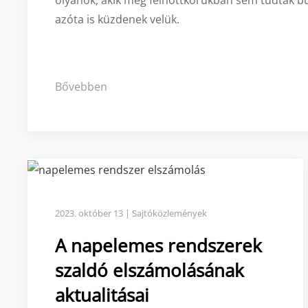
olyanok, akik még felnőttkorukban sem tudtak búc
azóta is küzdenek velük.
Bővebben
2023. október 13 | Sajtóközlemények
A napelemes rendszerek
szaldó elszámolásának
aktualitásai