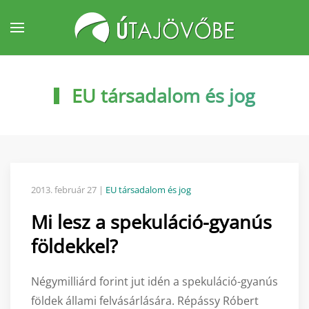
Fő tartalom átugrása
EU társadalom és jog
2013. február 27
|
EU társadalom és jog
Mi lesz a spekuláció-gyanús
földekkel?
Négymilliárd forint jut idén a spekuláció-gyanús
földek állami felvásárlására. Répássy Róbert