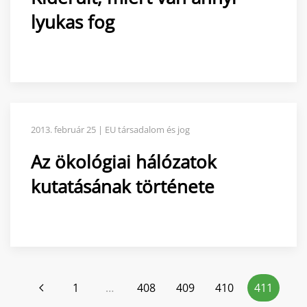
lyukas fog
2013. február 25 | EU társadalom és jog
Az ökológiai hálózatok
kutatásának története
1
…
408
409
410
411