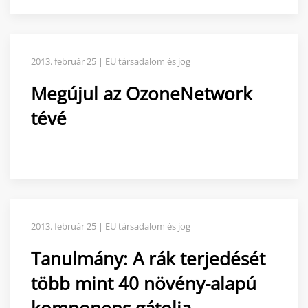
2013. február 25 | EU társadalom és jog
Megújul az OzoneNetwork
tévé
2013. február 25 | EU társadalom és jog
Tanulmány: A rák terjedését
több mint 40 növény-alapú