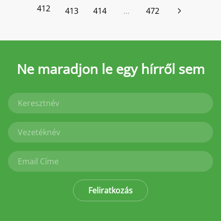
412
413
414
…
472
Ne maradjon le
egy hírről sem
Feliratkozás