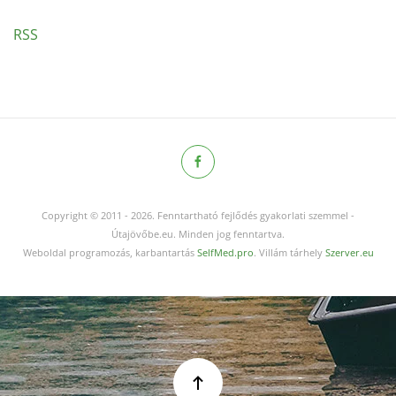
RSS
Copyright © 2011
-
2026.
Fenntartható fejlődés gyakorlati szemmel -
Útajövőbe.eu. Minden jog fenntartva.
Weboldal programozás, karbantartás
SelfMed.pro
. Villám tárhely
Szerver.eu