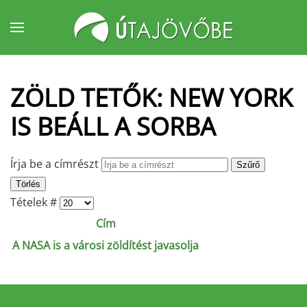
Fő tartalom átugrása
ZÖLD TETŐK: NEW YORK
IS BEÁLL A SORBA
Írja be a címrészt
Szűrő
Törlés
Tételek #
Cím
A NASA is a városi zöldítést javasolja