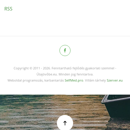
RSS
Copyright © 2011
-
2026.
Fenntartható fejlődés gyakorlati szemmel -
Útajövőbe.eu. Minden jog fenntartva.
Weboldal programozás, karbantartás
SelfMed.pro
. Villám tárhely
Szerver.eu