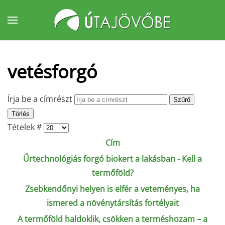
Fő tartalom átugrása
vetésforgó
Írja be a címrészt
Szűrő
Törlés
Tételek #
Cím
Űrtechnológiás forgó biokert a lakásban - Kell a
termőföld?
Zsebkendőnyi helyen is elfér a veteményes, ha
ismered a növénytársítás fortélyait
A termőföld haldoklik, csökken a terméshozam – a