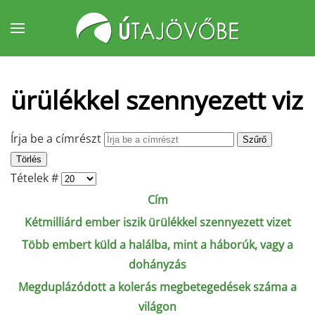
Fő tartalom átugrása
ürülékkel szennyezett viz
Írja be a címrészt
Szűrő
Törlés
Tételek #
Cím
Kétmilliárd ember iszik ürülékkel szennyezett vizet
Több embert küld a halálba, mint a háborúk, vagy a
dohányzás
Megduplázódott a kolerás megbetegedések száma a
világon