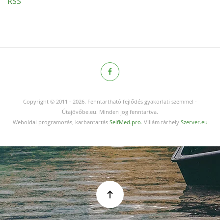
RSS
Copyright © 2011
-
2026.
Fenntartható fejlődés gyakorlati szemmel -
Útajövőbe.eu. Minden jog fenntartva.
Weboldal programozás, karbantartás
SelfMed.pro
. Villám tárhely
Szerver.eu