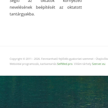
Segíti az oktatók környezeti
nevelésének beépítését az oktatott
tantárgyakba.
Copyright © 2011
-
2026.
Fenntartható fejlődés gyakorlati szemmel - Útajövőbe
Weboldal programozás, karbantartás
SelfMed.pro
. Villám tárhely
Szerver.eu