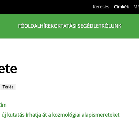
Keresés
Címkék
Mé
FŐOLDAL
HÍREK
OKTATÁSI SEGÉDLET
RÓLUNK
ete
Törlés
Cím
új kutatás írhatja át a kozmológiai alapismereteket