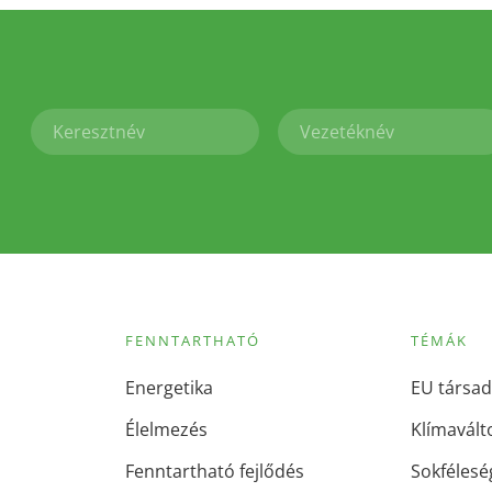
FENNTARTHATÓ
TÉMÁK
Energetika
EU társad
Élelmezés
Klímavált
Fenntartható fejlődés
Sokfélesé