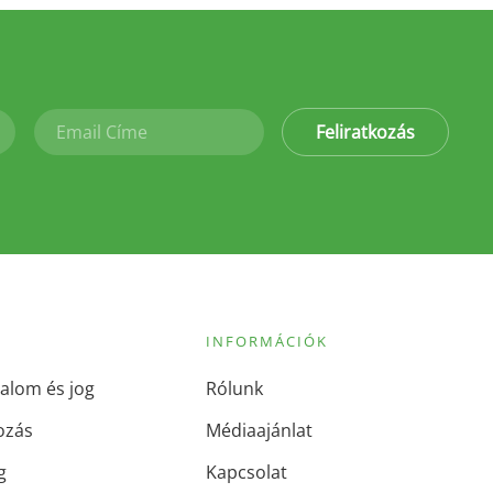
Feliratkozás
INFORMÁCIÓK
alom és jog
Rólunk
ozás
Médiaajánlat
g
Kapcsolat