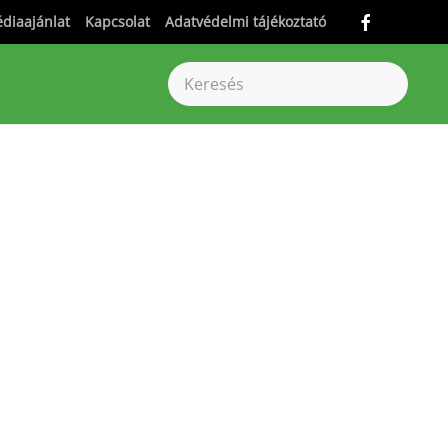
diaajánlat
Kapcsolat
Adatvédelmi tájékoztató