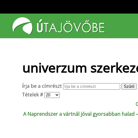
Fő tartalom átugrása
univerzum szerkez
Írja be a címrészt
Szűrő
Tételek #
A Naprendszer a vártnál jóval gyorsabban halad – 