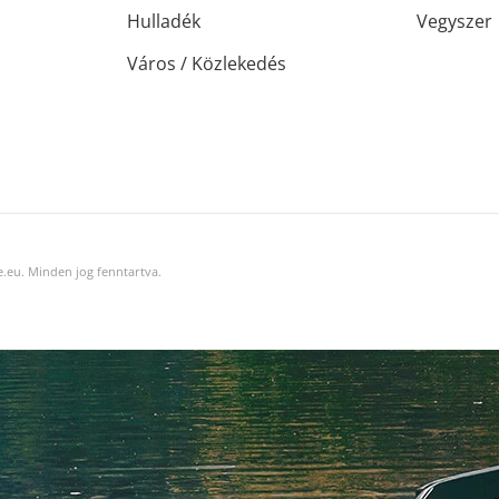
Hulladék
Vegyszer
Város / Közlekedés
.eu. Minden jog fenntartva.