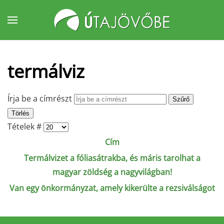
Fő tartalom átugrása
termálviz
Írja be a címrészt
Szűrő
Törlés
Tételek #
Cím
Termálvizet a fóliasátrakba, és máris tarolhat a
magyar zöldség a nagyvilágban!
Van egy önkormányzat, amely kikerülte a rezsiválságot