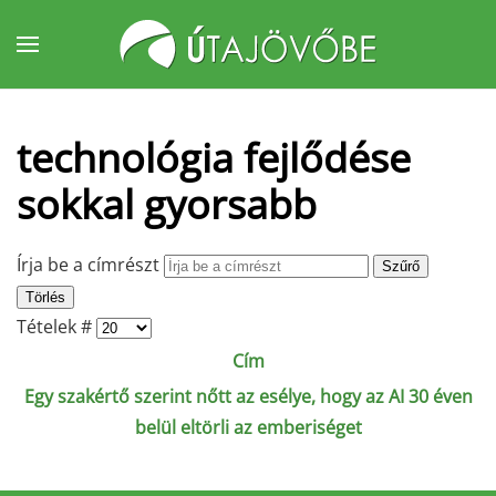
Fő tartalom átugrása
technológia fejlődése
sokkal gyorsabb
Írja be a címrészt
Szűrő
Törlés
Tételek #
Cím
Egy szakértő szerint nőtt az esélye, hogy az AI 30 éven
belül eltörli az emberiséget