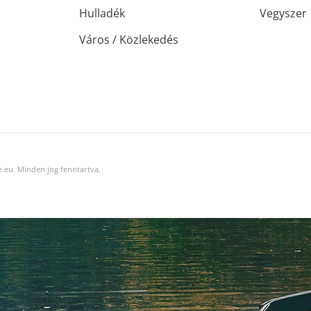
Hulladék
Vegyszer
Város / Közlekedés
.eu. Minden jog fenntartva.