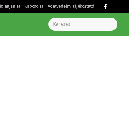
diaajánlat
Kapcsolat
Adatvédelmi tájékoztató