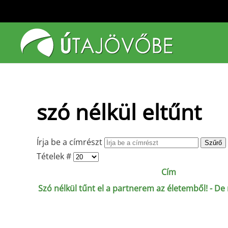
Fő tartalom átugrása
szó nélkül eltűnt
Írja be a címrészt
Szűrő
Tételek #
Cím
Szó nélkül tűnt el a partnerem az életemből! - De 