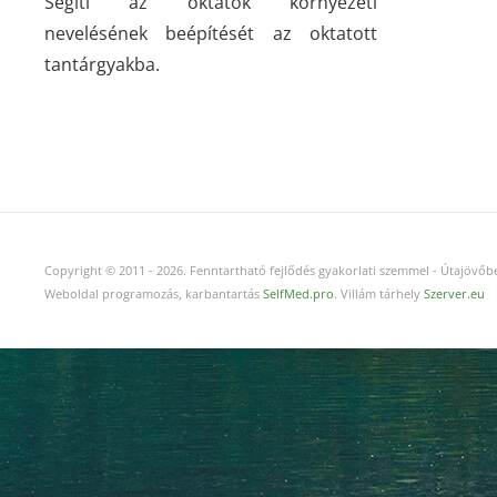
Segíti az oktatók környezeti
nevelésének beépítését az oktatott
tantárgyakba.
Copyright © 2011
-
2026.
Fenntartható fejlődés gyakorlati szemmel - Útajövőbe
Weboldal programozás, karbantartás
SelfMed.pro
. Villám tárhely
Szerver.eu