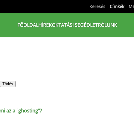
Keresés
Címkék
Mé
FŐOLDAL
HÍREK
OKTATÁSI SEGÉDLET
RÓLUNK
Törlés
mi az a "ghosting"?