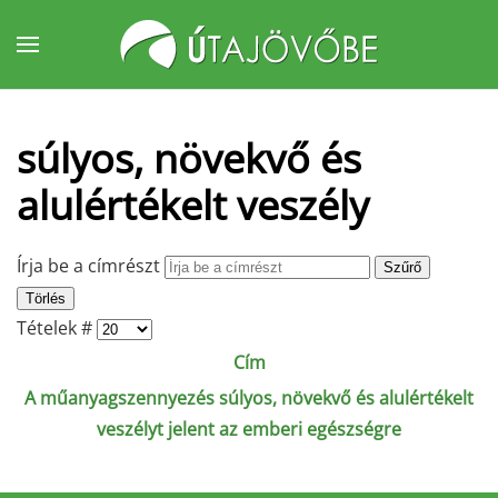
Fő tartalom átugrása
súlyos, növekvő és
alulértékelt veszély
Írja be a címrészt
Szűrő
Törlés
Tételek #
Cím
A műanyagszennyezés súlyos, növekvő és alulértékelt
veszélyt jelent az emberi egészségre