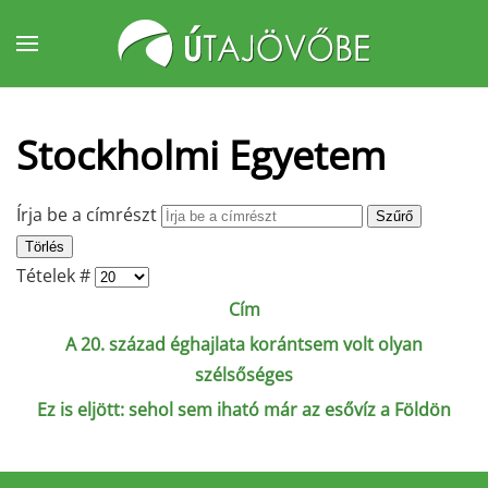
Fő tartalom átugrása
Stockholmi Egyetem
Írja be a címrészt
Szűrő
Törlés
Tételek #
Cím
A 20. század éghajlata korántsem volt olyan
szélsőséges
Ez is eljött: sehol sem iható már az esővíz a Földön