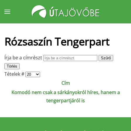
Fő tartalom átugrása
Rózsaszín Tengerpart
Írja be a címrészt
Szűrő
Törlés
Tételek #
Cím
Komodó nem csak a sárkányokról híres, hanem a
tengerpartjáról is