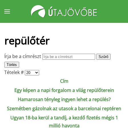
Fő tartalom átugrása
repülőtér
Írja be a címrészt
Szűrő
Törlés
Tételek #
Cím
Egy képen a napi forgalom a világ repülőterein
Hamarosan tényleg ingyen lehet a repülés?
Szemétben gázolnak az utasok a barcelonai reptéren
Ugyan 18-ba kerül a tandíj, a kezdő fizetés mégis 1
millió havonta