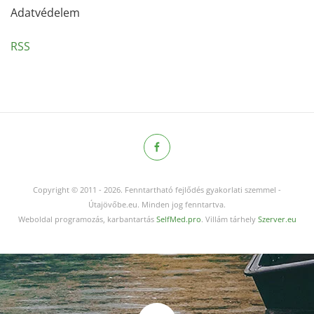
Adatvédelem
RSS
Copyright © 2011
-
2026.
Fenntartható fejlődés gyakorlati szemmel -
Útajövőbe.eu. Minden jog fenntartva.
Weboldal programozás, karbantartás
SelfMed.pro
. Villám tárhely
Szerver.eu