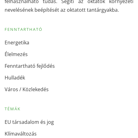
felhasználható tudás. Segíti az oktatók környezeti
nevelésének beépítését az oktatott tantárgyakba.
FENNTARTHATÓ
Energetika
Élelmezés
Fenntartható fejlődés
Hulladék
Város / Közlekedés
TÉMÁK
EU társadalom és jog
Klímaváltozás