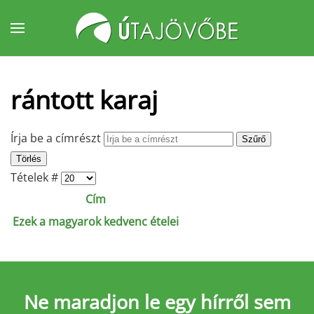
Fő tartalom átugrása
rántott karaj
Írja be a címrészt
Szűrő
Törlés
Tételek #
Cím
Ezek a magyarok kedvenc ételei
Ne maradjon le
egy hírről sem