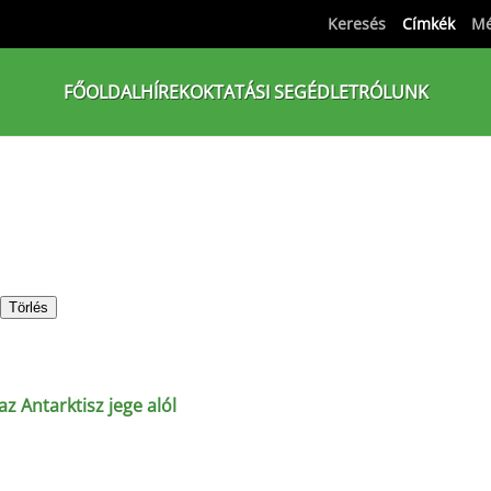
Keresés
Címkék
Mé
FŐOLDAL
HÍREK
OKTATÁSI SEGÉDLET
RÓLUNK
Törlés
z Antarktisz jege alól