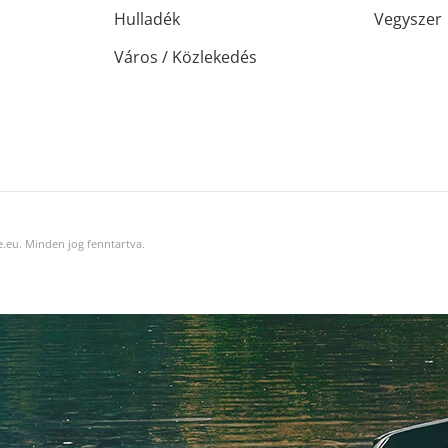
Hulladék
Vegyszer
Város / Közlekedés
.eu. Minden jog fenntartva.