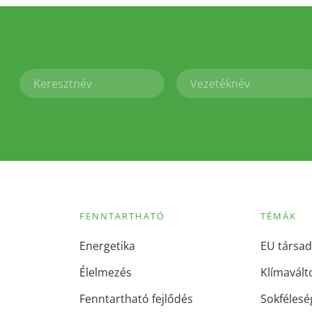
FENNTARTHATÓ
TÉMÁK
Energetika
EU társad
Élelmezés
Klímavált
Fenntartható fejlődés
Sokfélesé