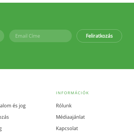
Feliratkozás
INFORMÁCIÓK
alom és jog
Rólunk
ozás
Médiaajánlat
g
Kapcsolat