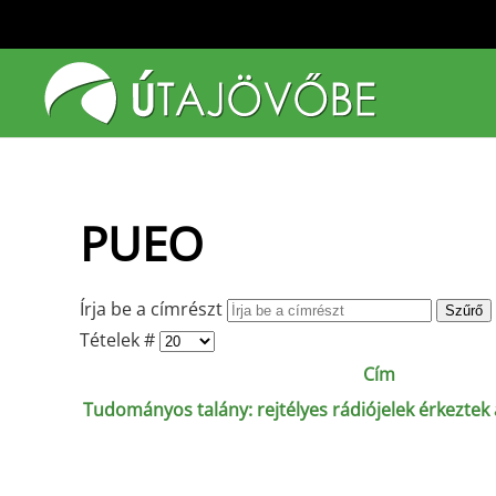
Fő tartalom átugrása
PUEO
Írja be a címrészt
Szűrő
Tételek #
Cím
Tudományos talány: rejtélyes rádiójelek érkeztek a