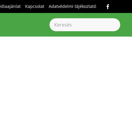
diaajánlat
Kapcsolat
Adatvédelmi tájékoztató