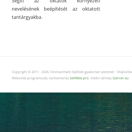
Segíti az oktatók környezeti
nevelésének beépítését az oktatott
tantárgyakba.
Copyright © 2011
-
2026.
Fenntartható fejlődés gyakorlati szemmel - Útajövőbe
Weboldal programozás, karbantartás
SelfMed.pro
. Villám tárhely
Szerver.eu