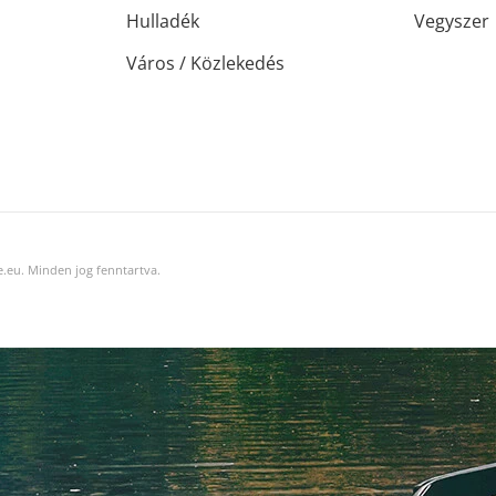
Hulladék
Vegyszer
Város / Közlekedés
.eu. Minden jog fenntartva.