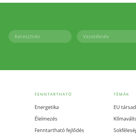
FENNTARTHATÓ
TÉMÁK
Energetika
EU társad
Élelmezés
Klímavált
Fenntartható fejlődés
Sokfélesé