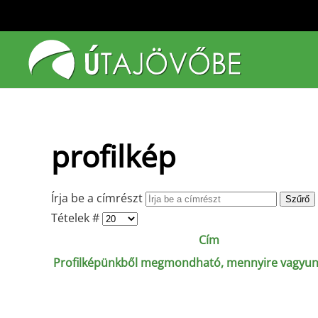
Fő tartalom átugrása
profilkép
Írja be a címrészt
Szűrő
Tételek #
Cím
Profilképünkből megmondható, mennyire vagyun