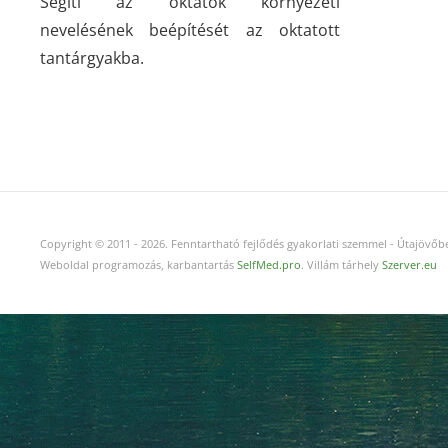
Segíti az oktatók környezeti
nevelésének beépítését az oktatott
tantárgyakba.
Copyright © 2011
-
2026.
Fenntartható fejlődés gyakorlati szemmel - Útajövőbe
Weboldal programozás, karbantartás
SelfMed.pro
. Villám tárhely
Szerver.eu