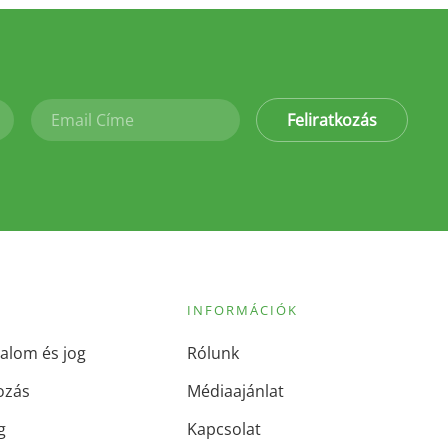
Feliratkozás
INFORMÁCIÓK
alom és jog
Rólunk
ozás
Médiaajánlat
g
Kapcsolat