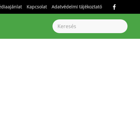
diaajánlat
Kapcsolat
Adatvédelmi tájékoztató