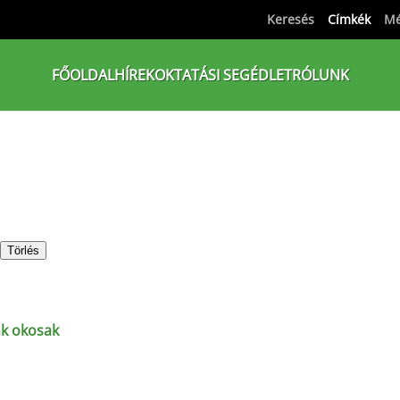
Keresés
Címkék
Mé
FŐOLDAL
HÍREK
OKTATÁSI SEGÉDLET
RÓLUNK
Törlés
k okosak