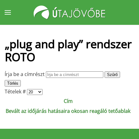
Fő tartalom átugrása
„plug and play” rendszer
ROTO
Írja be a címrészt
Szűrő
Törlés
Tételek #
Cím
Bevált az időjárás hatásaira okosan reagáló tetőablak