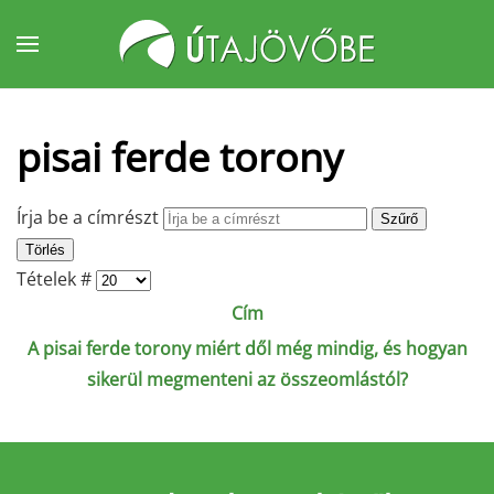
Fő tartalom átugrása
pisai ferde torony
Írja be a címrészt
Szűrő
Törlés
Tételek #
Cím
A pisai ferde torony miért dől még mindig, és hogyan
sikerül megmenteni az összeomlástól?