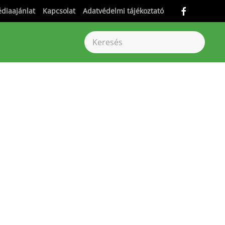
diaajánlat
Kapcsolat
Adatvédelmi tájékoztató