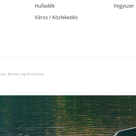
Hulladék
Vegyszer
Város / Közlekedés
.eu. Minden jog fenntartva.