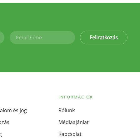
Feliratkozás
INFORMÁCIÓK
alom és jog
Rólunk
ozás
Médiaajánlat
g
Kapcsolat