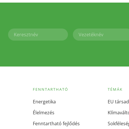
FENNTARTHATÓ
TÉMÁK
Energetika
EU társad
Élelmezés
Klímavált
Fenntartható fejlődés
Sokfélesé