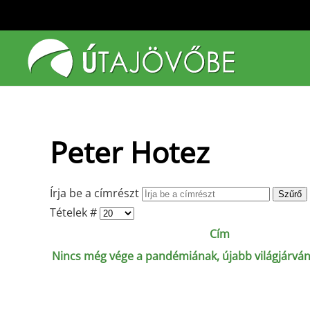
Fő tartalom átugrása
Peter Hotez
Írja be a címrészt
Szűrő
Tételek #
Cím
Nincs még vége a pandémiának, újabb világjárván