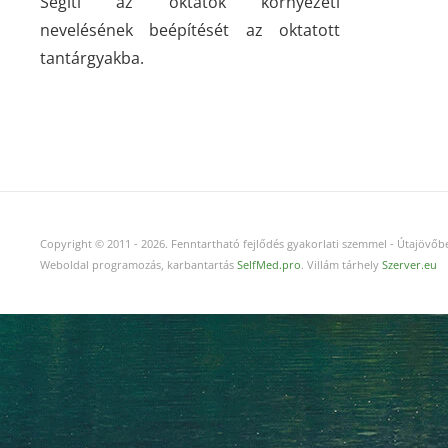
Segíti az oktatók környezeti
nevelésének beépítését az oktatott
tantárgyakba.
Copyright © 2011
-
2026.
Fenntartható fejlődés gyakorlati szemmel - Útajövőbe
Weboldal programozás, karbantartás
SelfMed.pro
. Villám tárhely
Szerver.eu