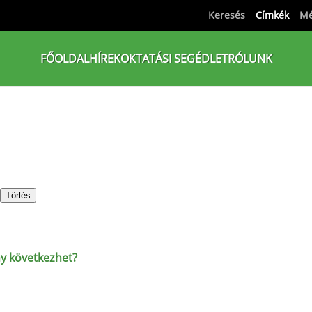
Keresés
Címkék
Mé
FŐOLDAL
HÍREK
OKTATÁSI SEGÉDLET
RÓLUNK
Törlés
y következhet?