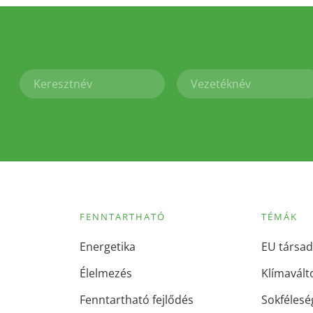
FENNTARTHATÓ
TÉMÁK
Energetika
EU társad
Élelmezés
Klímavált
Fenntartható fejlődés
Sokfélesé