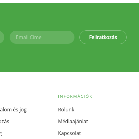
Feliratkozás
INFORMÁCIÓK
alom és jog
Rólunk
ozás
Médiaajánlat
g
Kapcsolat