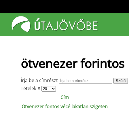
Fő tartalom átugrása
ötvenezer forintos
Írja be a címrészt
Szűrő
Tételek #
Cím
Ötvenezer fontos vécé lakatlan szigeten