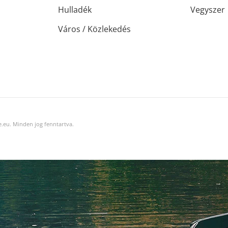
Hulladék
Vegyszer
Város / Közlekedés
.eu. Minden jog fenntartva.