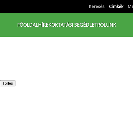
Keresés
Címkék
Mé
FŐOLDAL
HÍREK
OKTATÁSI SEGÉDLET
RÓLUNK
Törlés