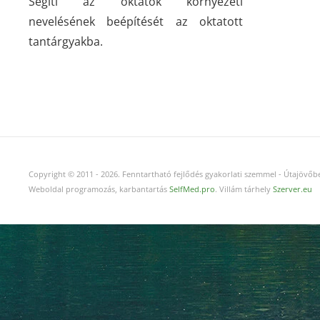
Segíti az oktatók környezeti
nevelésének beépítését az oktatott
tantárgyakba.
Copyright © 2011
-
2026.
Fenntartható fejlődés gyakorlati szemmel - Útajövőbe
Weboldal programozás, karbantartás
SelfMed.pro
. Villám tárhely
Szerver.eu