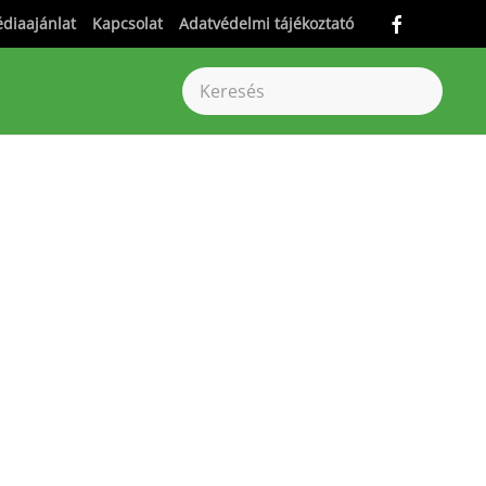
diaajánlat
Kapcsolat
Adatvédelmi tájékoztató