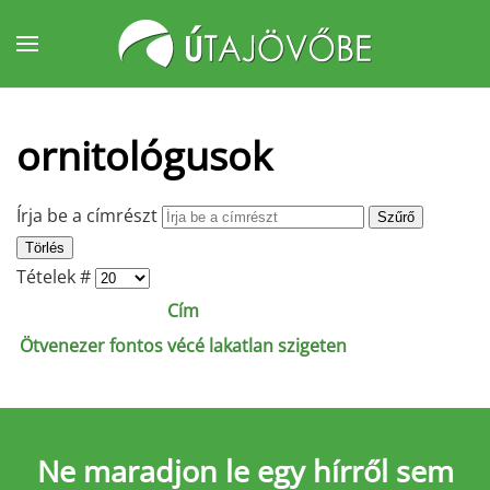
Fő tartalom átugrása
ornitológusok
Írja be a címrészt
Szűrő
Törlés
Tételek #
Cím
Ötvenezer fontos vécé lakatlan szigeten
Ne maradjon le
egy hírről sem