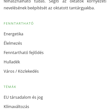
felhasználható tudás. Segíti az oktatók környezeti
nevelésének beépítését az oktatott tantárgyakba.
FENNTARTHATÓ
Energetika
Élelmezés
Fenntartható fejlődés
Hulladék
Város / Közlekedés
TÉMÁK
EU társadalom és jog
Klímaváltozás