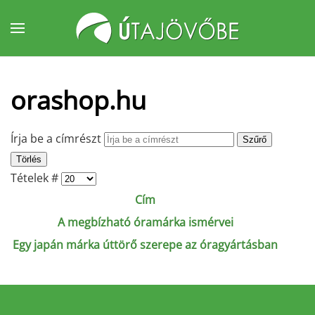
Fő tartalom átugrása
orashop.hu
Írja be a címrészt
Szűrő
Törlés
Tételek #
Cím
A megbízható óramárka ismérvei
Egy japán márka úttörő szerepe az óragyártásban