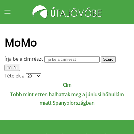
Fő tartalom átugrása
MoMo
Írja be a címrészt
Szűrő
Törlés
Tételek #
Cím
Több mint ezren halhattak meg a júniusi hőhullám
miatt Spanyolországban