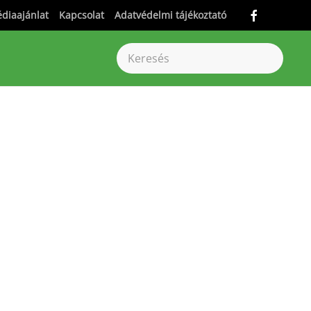
diaajánlat
Kapcsolat
Adatvédelmi tájékoztató