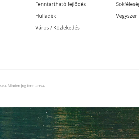
Fenntartható fejlődés
Sokfélesé
Hulladék
Vegyszer
Város / Közlekedés
.eu. Minden jog fenntartva.