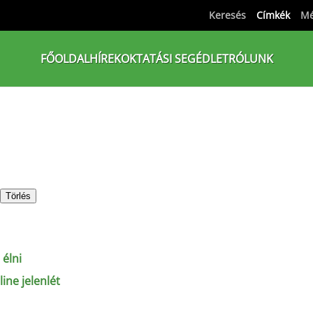
Keresés
Címkék
Mé
FŐOLDAL
HÍREK
OKTATÁSI SEGÉDLET
RÓLUNK
Törlés
 élni
ine jelenlét