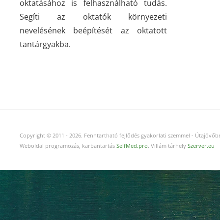
oktatásához is felhasználható tudás.
Segíti az oktatók környezeti
nevelésének beépítését az oktatott
tantárgyakba.
Copyright © 2011
-
2026.
Fenntartható fejlődés gyakorlati szemmel - Útajövőbe
Weboldal programozás, karbantartás
SelfMed.pro
. Villám tárhely
Szerver.eu