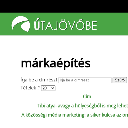
Fő tartalom átugrása
márkaépítés
Írja be a címrészt
Szűrő
Tételek #
Cím
Tibi atya, avagy a hülyeségből is meg lehet
A közösségi média marketing: a siker kulcsa az onl