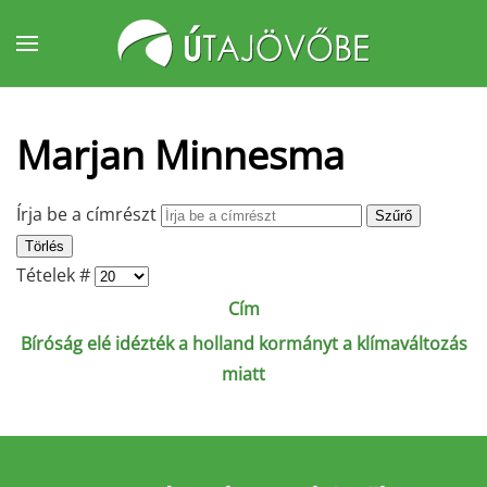
Fő tartalom átugrása
Marjan Minnesma
Írja be a címrészt
Szűrő
Törlés
Tételek #
Cím
Bíróság elé idézték a holland kormányt a klímaváltozás
miatt