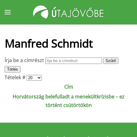
Fő tartalom átugrása
Manfred Schmidt
Írja be a címrészt
Szűrő
Törlés
Tételek #
Cím
Horvátország belefulladt a menekültkrízisbe – ez
történt csütörtökön