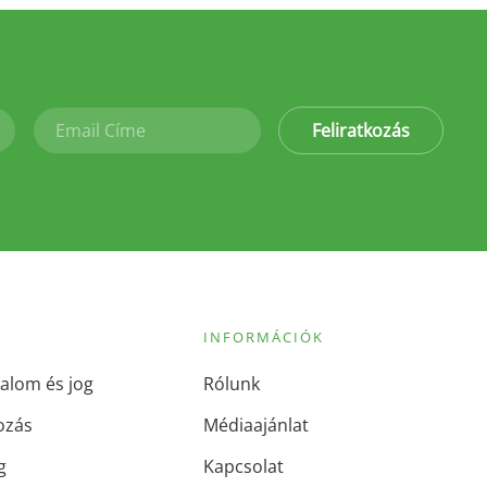
Feliratkozás
INFORMÁCIÓK
alom és jog
Rólunk
ozás
Médiaajánlat
g
Kapcsolat