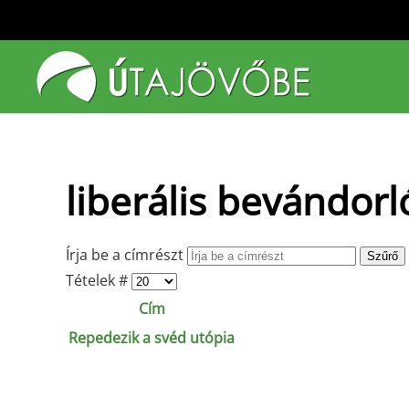
Fő tartalom átugrása
liberális bevándorl
Írja be a címrészt
Szűrő
Tételek #
Cím
Repedezik a svéd utópia