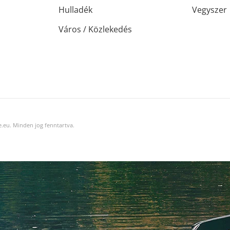
Hulladék
Vegyszer
Város / Közlekedés
.eu. Minden jog fenntartva.