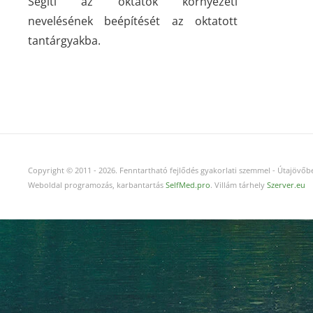
Segíti az oktatók környezeti
nevelésének beépítését az oktatott
tantárgyakba.
Copyright © 2011
-
2026.
Fenntartható fejlődés gyakorlati szemmel - Útajövőbe
Weboldal programozás, karbantartás
SelfMed.pro
. Villám tárhely
Szerver.eu