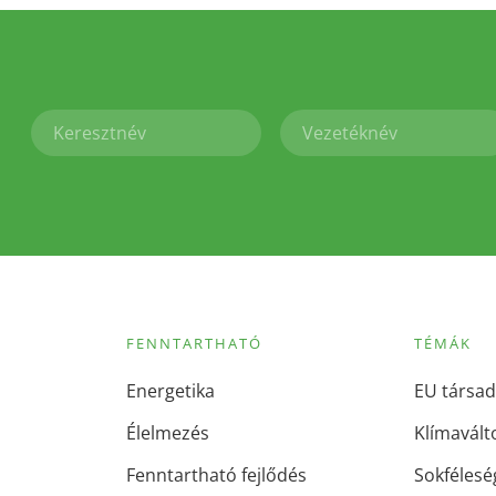
FENNTARTHATÓ
TÉMÁK
Energetika
EU társad
Élelmezés
Klímavált
Fenntartható fejlődés
Sokfélesé