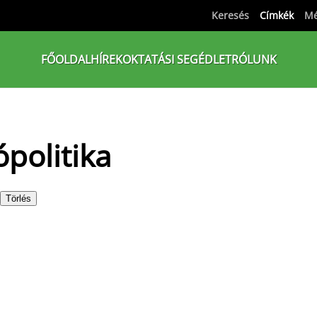
Keresés
Címkék
Mé
FŐOLDAL
HÍREK
OKTATÁSI SEGÉDLET
RÓLUNK
ópolitika
Törlés