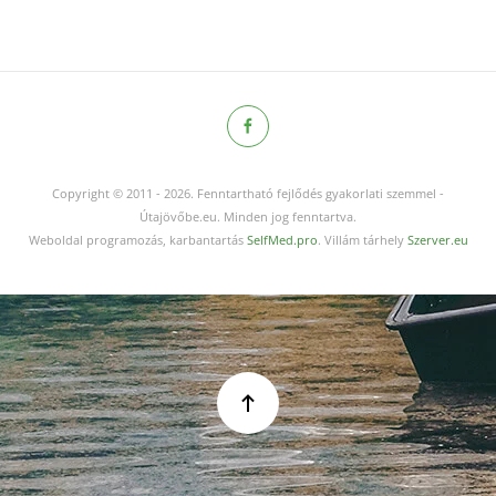
Copyright © 2011
-
2026.
Fenntartható fejlődés gyakorlati szemmel -
Útajövőbe.eu. Minden jog fenntartva.
Weboldal programozás, karbantartás
SelfMed.pro
. Villám tárhely
Szerver.eu