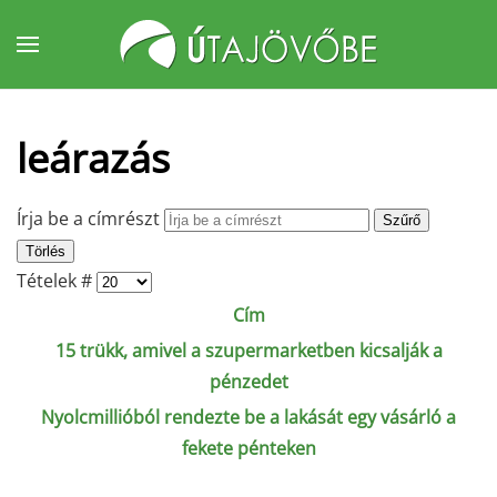
Fő tartalom átugrása
leárazás
Írja be a címrészt
Szűrő
Törlés
Tételek #
Cím
15 trükk, amivel a szupermarketben kicsalják a
pénzedet
Nyolcmillióból rendezte be a lakását egy vásárló a
fekete pénteken