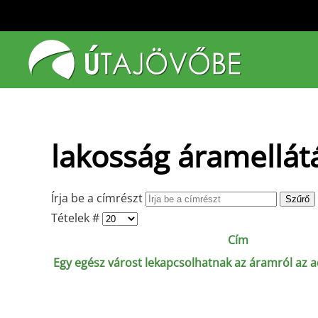
Fő tartalom átugrása
lakosság áramellát
Írja be a címrészt
Szűrő
Tételek #
Cím
Egy egész várost lekapcsolhatnak az áramról az 