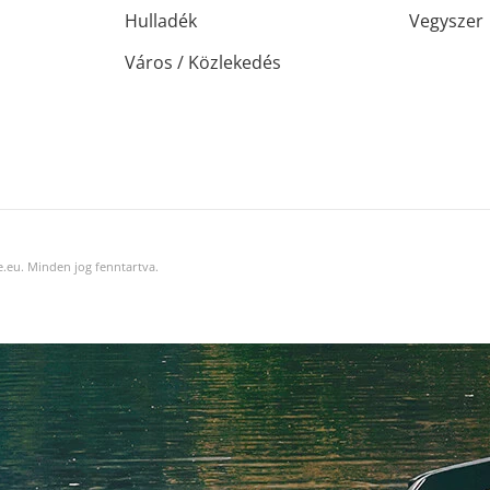
Hulladék
Vegyszer
Város / Közlekedés
.eu. Minden jog fenntartva.