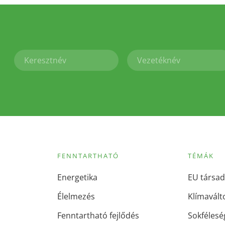
FENNTARTHATÓ
TÉMÁK
Energetika
EU társad
Élelmezés
Klímavált
Fenntartható fejlődés
Sokfélesé