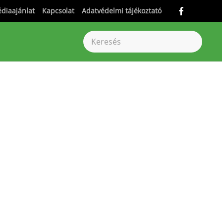
diaajánlat
Kapcsolat
Adatvédelmi tájékoztató