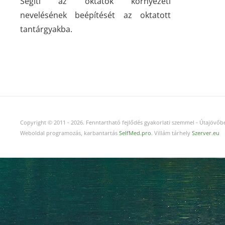
Segíti az oktatók környezeti
nevelésének beépítését az oktatott
tantárgyakba.
Copyright © 2011
-
2026.
Fenntartható fejlődés gyakorlati szemmel - Útajövőbe
Weboldal programozás, karbantartás
SelfMed.pro
. Villám tárhely
Szerver.eu