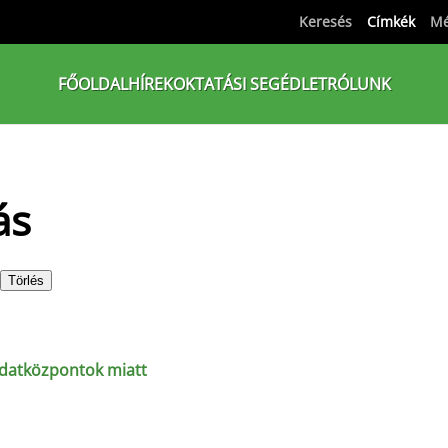
Keresés
Címkék
Mé
FŐOLDAL
HÍREK
OKTATÁSI SEGÉDLET
RÓLUNK
ás
Törlés
adatközpontok miatt