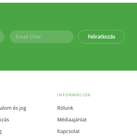
Feliratkozás
INFORMÁCIÓK
alom és jog
Rólunk
ozás
Médiaajánlat
g
Kapcsolat