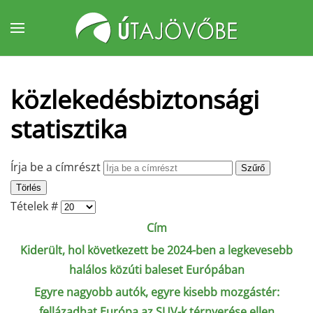
Fő tartalom átugrása
közlekedésbiztonsági
statisztika
Írja be a címrészt
Szűrő
Törlés
Tételek #
Cím
Kiderült, hol következett be 2024-ben a legkevesebb
halálos közúti baleset Európában
Egyre nagyobb autók, egyre kisebb mozgástér:
fellázadhat Európa az SUV-k térnyerése ellen