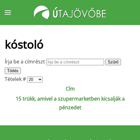
Fő tartalom átugrása
kóstoló
Írja be a címrészt
Szűrő
Törlés
Tételek #
Cím
15 trükk, amivel a szupermarketben kicsalják a
pénzedet