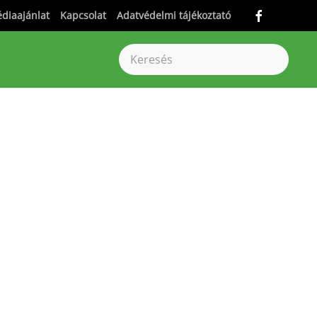
diaajánlat
Kapcsolat
Adatvédelmi tájékoztató