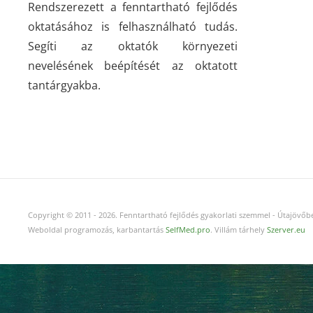
Rendszerezett a fenntartható fejlődés
oktatásához is felhasználható tudás.
Segíti az oktatók környezeti
nevelésének beépítését az oktatott
tantárgyakba.
Copyright © 2011
-
2026.
Fenntartható fejlődés gyakorlati szemmel - Útajövőbe
Weboldal programozás, karbantartás
SelfMed.pro
. Villám tárhely
Szerver.eu