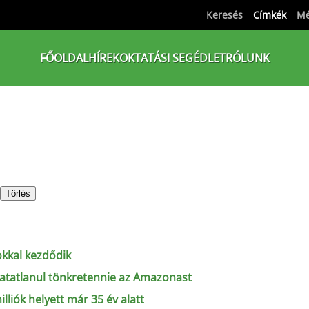
Keresés
Címkék
Mé
FŐOLDAL
HÍREK
OKTATÁSI SEGÉDLET
RÓLUNK
Törlés
okkal kezdődik
hatatlanul tönkretennie az Amazonast
lliók helyett már 35 év alatt