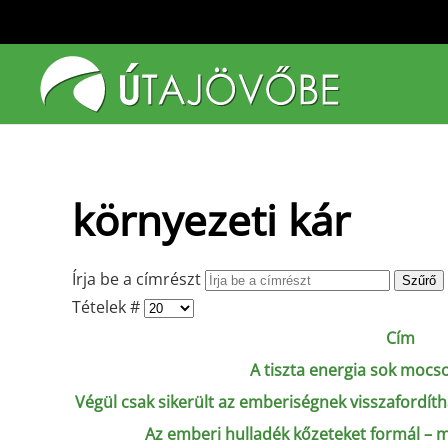
Fő tartalom átugrása
környezeti kár
Írja be a címrészt
Szűrő
Tételek #
Cím
A tiszta energia sok mocs
Végül csak sikerült az emberiségnek visszafordít
Az emberi hulladék kőzeteket formál – mi