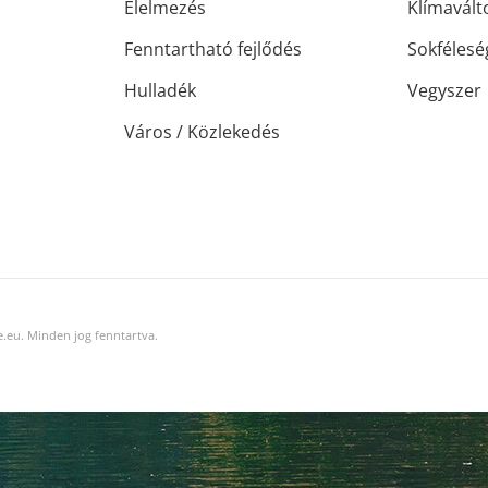
Élelmezés
Klímavált
Fenntartható fejlődés
Sokfélesé
Hulladék
Vegyszer
Város / Közlekedés
.eu. Minden jog fenntartva.