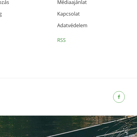
ozás
Médiaajánlat
g
Kapcsolat
Adatvédelem
RSS