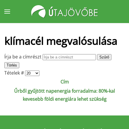
Fő tartalom átugrása
klímacél megvalósulása
Írja be a címrészt
Szűrő
Törlés
Tételek #
Cím
Űrből gyűjtött napenergia forradalma: 80%-kal
kevesebb földi energiára lehet szükség