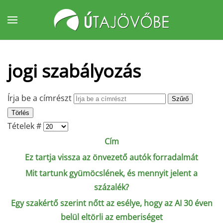
Fő tartalom átugrása
jogi szabályozás
Írja be a címrészt
Szűrő
Törlés
Tételek #
Cím
Ez tartja vissza az önvezető autók forradalmát
Mit tartunk gyümöcslének, és mennyit jelent a
százalék?
Egy szakértő szerint nőtt az esélye, hogy az AI 30 éven
belül eltörli az emberiséget