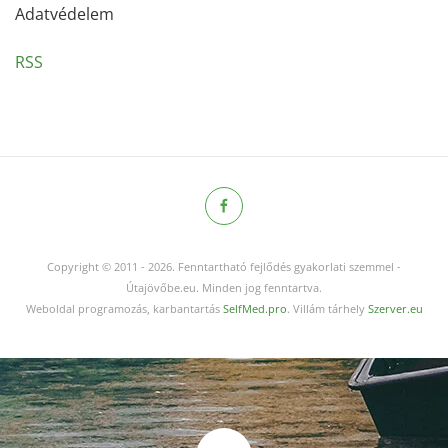
Adatvédelem
RSS
Copyright © 2011
-
2026.
Fenntartható fejlődés gyakorlati szemmel -
Útajövőbe.eu. Minden jog fenntartva.
Weboldal programozás, karbantartás
SelfMed.pro
. Villám tárhely
Szerver.eu