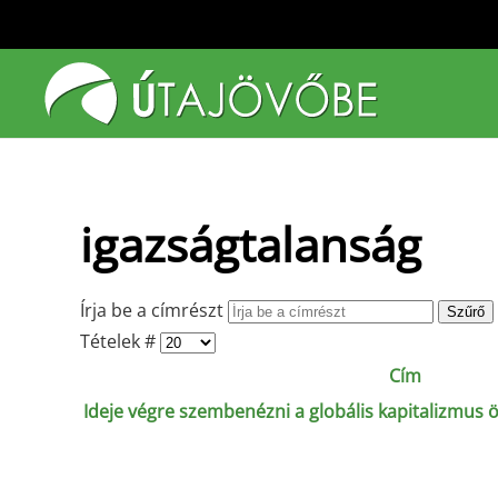
Fő tartalom átugrása
igazságtalanság
Írja be a címrészt
Szűrő
Tételek #
Cím
Ideje végre szembenézni a globális kapitalizmus