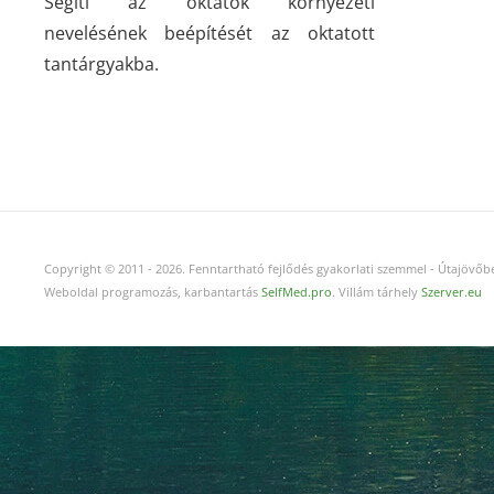
Segíti az oktatók környezeti
nevelésének beépítését az oktatott
tantárgyakba.
Copyright © 2011
-
2026.
Fenntartható fejlődés gyakorlati szemmel - Útajövőbe
Weboldal programozás, karbantartás
SelfMed.pro
. Villám tárhely
Szerver.eu