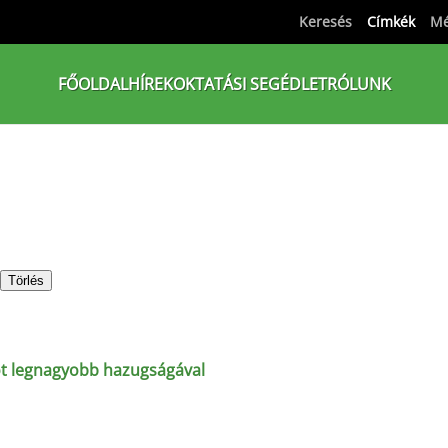
Keresés
Címkék
Mé
FŐOLDAL
HÍREK
OKTATÁSI SEGÉDLET
RÓLUNK
Törlés
 öt legnagyobb hazugságával