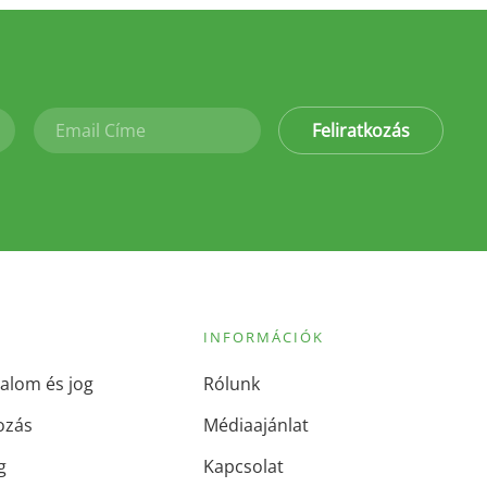
Feliratkozás
INFORMÁCIÓK
alom és jog
Rólunk
ozás
Médiaajánlat
g
Kapcsolat