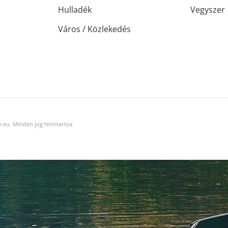
Hulladék
Vegyszer
Város / Közlekedés
.eu. Minden jog fenntartva.