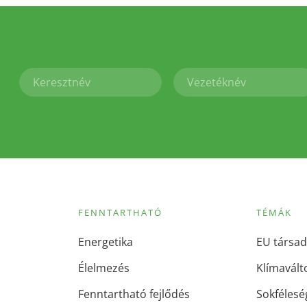
FENNTARTHATÓ
TÉMÁK
Energetika
EU társad
Élelmezés
Klímavált
Fenntartható fejlődés
Sokfélesé