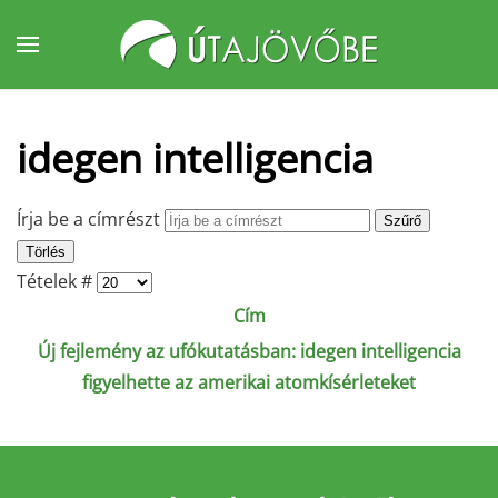
Fő tartalom átugrása
idegen intelligencia
Írja be a címrészt
Szűrő
Törlés
Tételek #
Cím
Új fejlemény az ufókutatásban: idegen intelligencia
figyelhette az amerikai atomkísérleteket